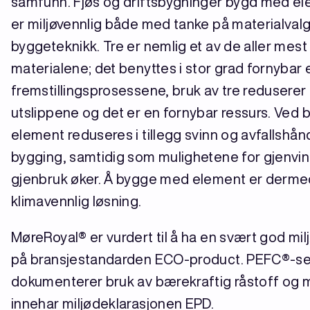
samfunn. Fjøs og driftsbygninger bygd med ele
er miljøvennlig både med tanke på materialval
byggeteknikk. Tre er nemlig et av de aller mest
materialene; det benyttes i stor grad fornybar e
fremstillingsprosessene, bruk av tre redusere
utslippene og det er en fornybar ressurs. Ved 
element reduseres i tillegg svinn og avfallshå
bygging, samtidig som mulighetene for gjenvi
gjenbruk øker. Å bygge med element er derme
klimavennlig løsning.
MøreRoyal® er vurdert til å ha en svært god milj
på bransjestandarden ECO-product. PEFC®-ser
dokumenterer bruk av bærekraftig råstoff og 
innehar miljødeklarasjonen EPD.