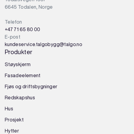
6645 Todalen, Norge
Telefon
+47 71 65 80 00
E-post
kundeservice.talgobygg@talgo.no
Produkter
Støyskjerm
Fasadeelement
Fjøs og driftsbygninger
Redskapshus
Hus
Prosjekt
Hytter