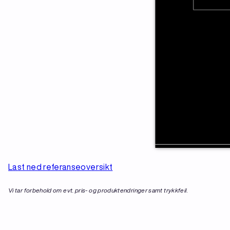
Last ned referanseoversikt
Vi tar forbehold om evt. pris- og produktendringer samt trykkfeil
.