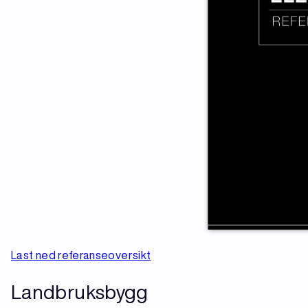
Last ned referanseoversikt
Landbruksbygg