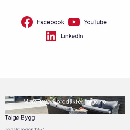
Facebook
YouTube
LinkedIn
MøreRoyal® produkter talgo.no
Talgø Bygg
Todalsvegen 1357