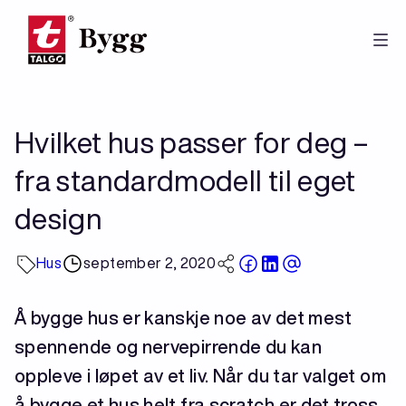
Hopp
til
hovedinnhold
Hvilket hus passer for deg –
fra standardmodell til eget
design
Hus
september 2, 2020
Å bygge hus er kanskje noe av det mest
spennende og nervepirrende du kan
oppleve i løpet av et liv. Når du tar valget om
å bygge et hus helt fra scratch er det tross