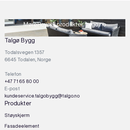
MøreRoyal® produkter talgo.no
Talgø Bygg
Todalsvegen 1357
6645 Todalen, Norge
Telefon
+47 71 65 80 00
E-post
kundeservice.talgobygg@talgo.no
Produkter
Støyskjerm
Fasadeelement