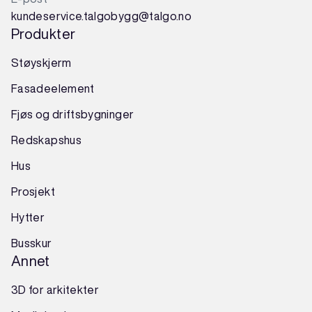
kundeservice.talgobygg@talgo.no
Produkter
Støyskjerm
Fasadeelement
Fjøs og driftsbygninger
Redskapshus
Hus
Prosjekt
Hytter
Busskur
Annet
3D for arkitekter