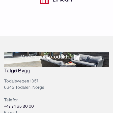
MøreRoyal® produkter talgo.no
Talgø Bygg
Todalsvegen 1357
6645 Todalen, Norge
Telefon
+47 71 65 80 00
E-post