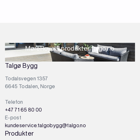
MøreRoyal® produkter talgo.no
Talgø Bygg
Todalsvegen 1357
6645 Todalen, Norge
Telefon
+47 71 65 80 00
E-post
kundeservice.talgobygg@talgo.no
Produkter