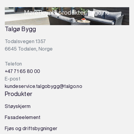
MøreRoyal® produkter talgo.no
Talgø Bygg
Todalsvegen 1357
6645 Todalen, Norge
Telefon
+47 71 65 80 00
E-post
kundeservice.talgobygg@talgo.no
Produkter
Støyskjerm
Fasadeelement
Fjøs og driftsbygninger