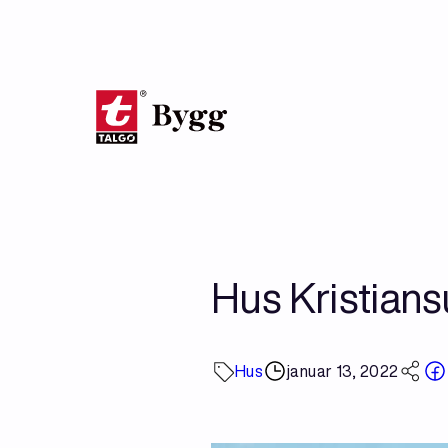
Hopp
til
hovedinnhold
Hus Kristian
Hus
januar 13, 2022