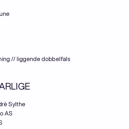
mune
ning // liggende dobbelfals
ARLIGE
drè Sylthe
bo AS
S