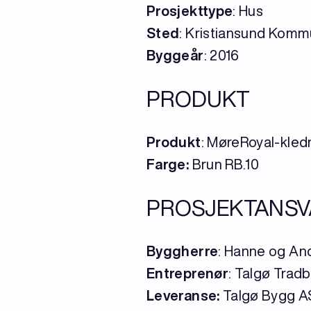
Prosjekttype
: Hus
Sted
: Kristiansund Kom
Byggeår
: 2016
PRODUKT
Produkt
: MøreRoyal-kled
Farge:
Brun RB.10
PROSJEKTANSV
Byggherre
: Hanne og An
Entreprenør
: Talgø Trad
Leveranse:
Talgø Bygg A