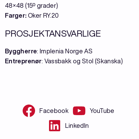
48×48 (15º grader)
Farger:
Oker RY.20
PROSJEKTANSVARLIGE
Byggherre
: Implenia Norge AS
Entreprenør
: Vassbakk og Stol (Skanska)
Facebook
YouTube
LinkedIn