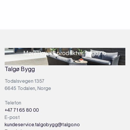
MøreRoyal® produkter talgo.no
Talgø Bygg
Todalsvegen 1357
6645 Todalen, Norge
Telefon
+47 71 65 80 00
E-post
kundeservice.talgobygg@talgo.no