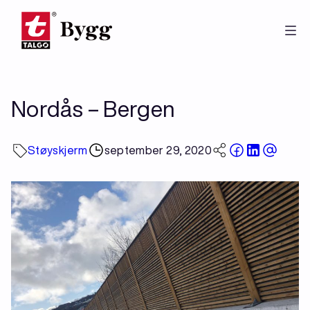
Hopp
til
hovedinnhold
Nordås – Bergen
Støyskjerm
september 29, 2020