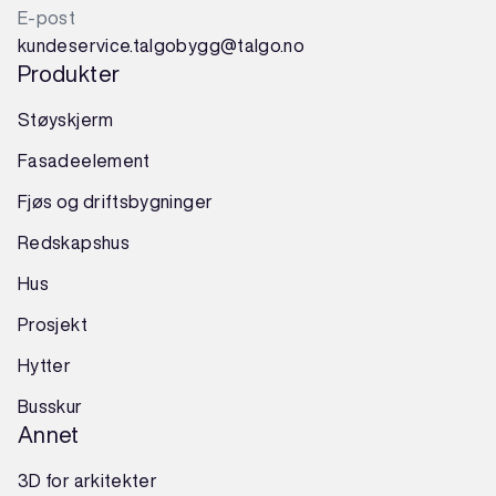
E-post
kundeservice.talgobygg@talgo.no
Produkter
Støyskjerm
Fasadeelement
Fjøs og driftsbygninger
Redskapshus
Hus
Prosjekt
Hytter
Busskur
Annet
3D for arkitekter