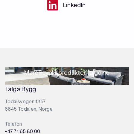
LinkedIn
MøreRoyal® produkter talgo.no
Talgø Bygg
Todalsvegen 1357
6645 Todalen, Norge
Telefon
+47 71 65 80 00