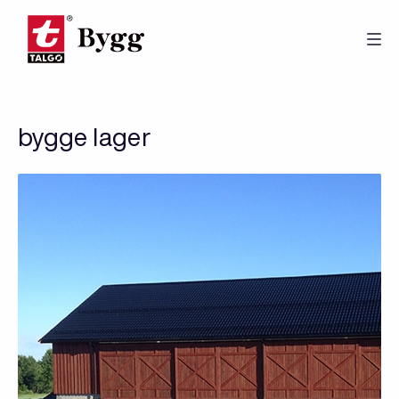
Hopp
til
hovedinnhold
bygge lager