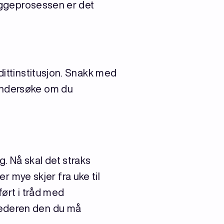
byggeprosessen er det
dittinstitusjon. Snakk med
 undersøke om du
. Nå skal det straks
mye skjer fra uke til
ført i tråd med
lederen den du må