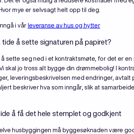
er. Det er også mulig å redusere kostnader med 
vor mye er selvsagt helt opp til deg.
nngå i vår
leveranse av hus og hytter
tide å sette signaturen på papiret?
lt å sette seg ned i et kontraktsmøte, for det er en s
i skal jo tross alt bygge din drømmebolig! I kont
r, leveringsbeskrivelsen med endringer, avtalt pr
aljert beskriver hva som inngår, slik at samarbeide
ide å få det hele stemplet og godkjent
selve husbyggingen må byggesøknaden være god