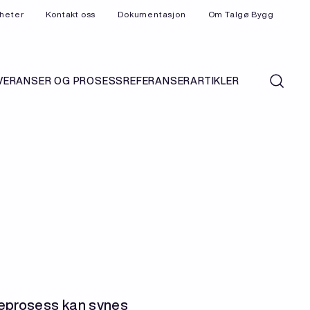
heter
Kontakt oss
Dokumentasjon
Om Talgø Bygg
VERANSER OG PROSESS
REFERANSER
ARTIKLER
geprosess kan synes