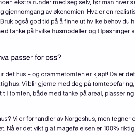
noen ekstra runder med seg selv, før man hiver se
lig gjennomgang av økonomien. Hva er en realisti
uk også god tid på å finne ut hvilke behov du har
med tanke på hvilke husmodeller og tilpasninger 
hva passer for oss?
ir det hus – og drømmetomten er kjøpt! Da er det 
tig hus. Vi blir gjerne med deg på tomtebefaring, 
t til tomten, både med tanke på areal, plasserin
l hus? Vi er forhandler av Norgeshus, men tegner 
t. Nå er det viktig at magefølelsen er 100% rikt