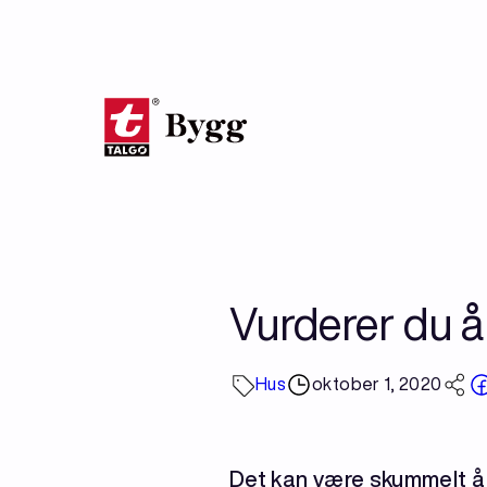
Hopp
til
hovedinnhold
Vurderer du 
Hus
oktober 1, 2020
Det kan være skummelt å 