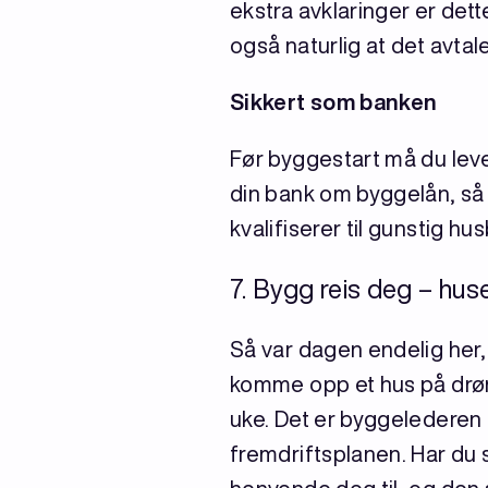
ekstra avklaringer er dett
også naturlig at det avtal
Sikkert som banken
Før byggestart må du lever
din bank om byggelån, så
kvalifiserer til gunstig hu
7. Bygg reis deg – huse
Så var dagen endelig her,
komme opp et hus på drøm
uke. Det er byggelederen s
fremdriftsplanen. Har du