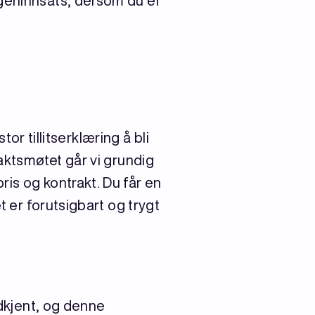
egeninnsats, dersom du er
tor tillitserklæring å bli
raktsmøtet går vi grundig
is og kontrakt. Du får en
t er forutsigbart og trygt
kjent, og denne