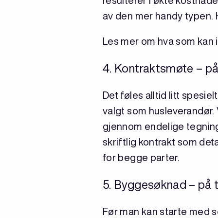
resulterer i økte kostnad
av den mer handy typen. H
Les mer om hva som kan i
4. Kontraktsmøte – på 
Det føles alltid litt spesie
valgt som husleverandør. V
gjennom endelige tegninge
skriftlig kontrakt som det
for begge parter.
5. Byggesøknad – på t
Før man kan starte med 