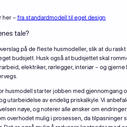
r her –
fra standardmodell til eget design
lenes tale?
soverslag på de fleste husmodeller, slik at du rask
 eget budsjett. Husk også at budsjettet skal rom
arbeid, elektriker, rørlegger, interiør – og gjerne
ervegs.
or husmodell starter jobben med gjennomgang og
og utarbeidelse av endelig priskalkyle. Vi anbefal
lsen nøye, og noterer alle ønsker om endringer. D
 som overhodet mulig i prosessen, da tilpasninger 