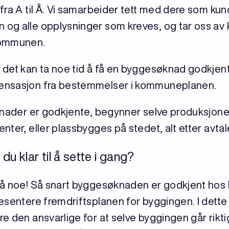
ra A til Å. Vi samarbeider tett med dere som kund
og alle opplysninger som kreves, og tar oss av
kommunen.
det kan ta noe tid å få en byggesøknad godkjent,
ensasjon fra bestemmelser i kommuneplanen.
knader er godkjente, begynner selve produksjonen
ter, eller plassbygges på stedet, alt etter avtal
u klar til å sette i gang?
på noe! Så snart byggesøknaden er godkjent hos k
esentere fremdriftsplanen for byggingen. I dette
 den ansvarlige for at selve byggingen går riktig