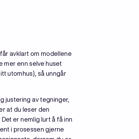
t får avklart om modellene
me mer enn selve huset
 litt utomhus), så unngår
 justering av tegninger,
er at du leser den
et er nemlig lurt å få inn
sent i prosessen gjerne