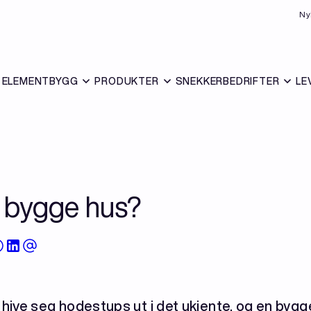
Ny
ELEMENTBYGG
PRODUKTER
SNEKKERBEDRIFTER
LE
å bygge hus?
hive seg hodestups ut i det ukjente, og en byg