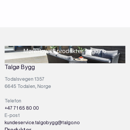
MøreRoyal® produkter talgo.no
Talgø Bygg
Todalsvegen 1357
6645 Todalen, Norge
Telefon
+47 71 65 80 00
E-post
kundeservice.talgobygg@talgo.no
Produkter