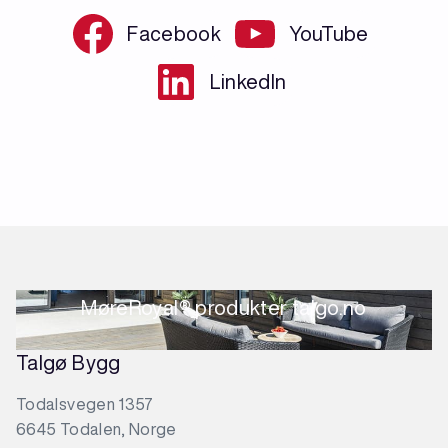
Facebook
YouTube
LinkedIn
MøreRoyal® produkter talgo.no
Talgø Bygg
Todalsvegen 1357
6645 Todalen, Norge