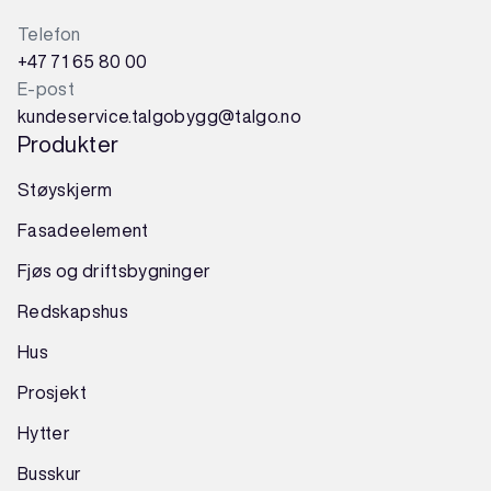
Telefon
+47 71 65 80 00
E-post
kundeservice.talgobygg@talgo.no
Produkter
Støyskjerm
Fasadeelement
Fjøs og driftsbygninger
Redskapshus
Hus
Prosjekt
Hytter
Busskur