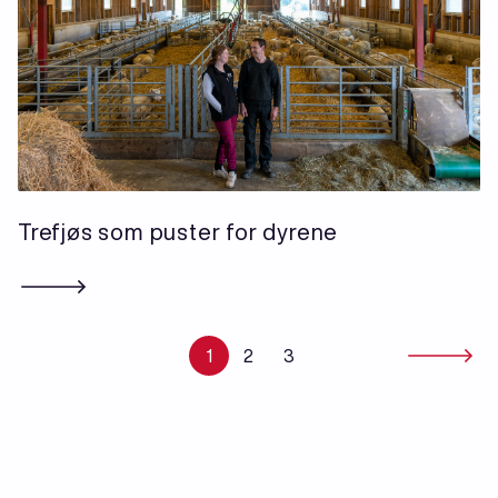
Trefjøs som puster for dyrene
1
2
3