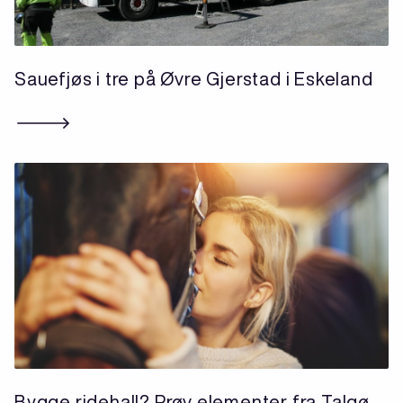
Sauefjøs i tre på Øvre Gjerstad i Eskeland
Bygge ridehall? Prøv elementer fra Talgø